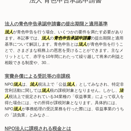
法人 青色申告承認申請書
法人の青色申告承認申請書の提出期限と適用基準
法人
が青色申告を行う場合、いくつかの要件を満たす必要があり
ます。本記事では、
法人
の
青色申告承認申請書
の提出期限と適用
基準について解説します。青色申告とは
法人
が青色申告を行うこ
とで、さまざまな税務上の恩恵を受けることができます。主なメ
リットとして、赤字を10年間にわたって繰り越して将来の利益と
相殺できる制度や、30...
実費弁償による受託等の非課税
NPO
法人
は、
法人
税法上で「公益
法人
」としてみなされ、特定非
営利活動に関しては
法人
税の課税対象となりません。しかし、
法
人
税法上で規定されている34業種の「収益事業」によって収入を
得た場合には、その所得が課税対象となります。具体的には、
NPO
法人
が事務処理の受託業務を行った際には、収益事業のうち
の「請負業」とみなさ...
NPO法人に課税される税金とは