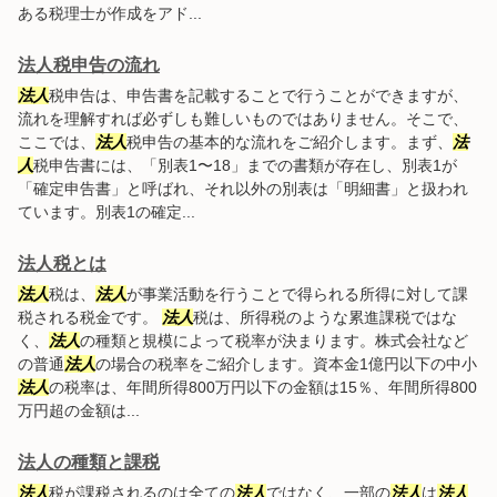
ある税理士が作成をアド...
法人税申告の流れ
法人
税申告は、申告書を記載することで行うことができますが、
流れを理解すれば必ずしも難しいものではありません。そこで、
ここでは、
法人
税申告の基本的な流れをご紹介します。まず、
法
人
税申告書には、「別表1〜18」までの書類が存在し、別表1が
「確定申告書」と呼ばれ、それ以外の別表は「明細書」と扱われ
ています。別表1の確定...
法人税とは
法人
税は、
法人
が事業活動を行うことで得られる所得に対して課
税される税金です。
法人
税は、所得税のような累進課税ではな
く、
法人
の種類と規模によって税率が決まります。株式会社など
の普通
法人
の場合の税率をご紹介します。資本金1億円以下の中小
法人
の税率は、年間所得800万円以下の金額は15％、年間所得800
万円超の金額は...
法人の種類と課税
法人
税が課税されるのは全ての
法人
ではなく、一部の
法人
は
法人