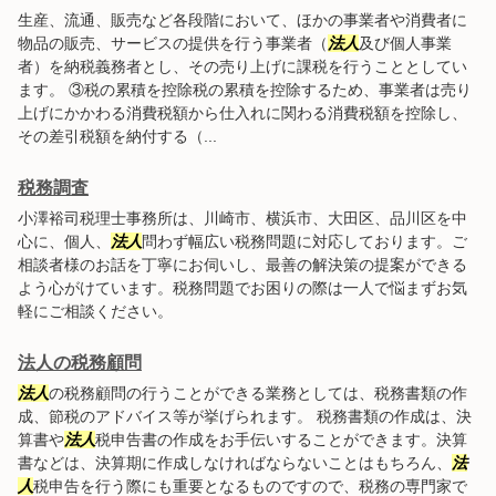
生産、流通、販売など各段階において、ほかの事業者や消費者に
物品の販売、サービスの提供を行う事業者（
法人
及び個人事業
者）を納税義務者とし、その売り上げに課税を行うこととしてい
ます。 ③税の累積を控除税の累積を控除するため、事業者は売り
上げにかかわる消費税額から仕入れに関わる消費税額を控除し、
その差引税額を納付する（...
税務調査
小澤裕司税理士事務所は、川崎市、横浜市、大田区、品川区を中
心に、個人、
法人
問わず幅広い税務問題に対応しております。ご
相談者様のお話を丁寧にお伺いし、最善の解決策の提案ができる
よう心がけています。税務問題でお困りの際は一人で悩まずお気
軽にご相談ください。
法人の税務顧問
法人
の税務顧問の行うことができる業務としては、税務書類の作
成、節税のアドバイス等が挙げられます。 税務書類の作成は、決
算書や
法人
税申告書の作成をお手伝いすることができます。決算
書などは、決算期に作成しなければならないことはもちろん、
法
人
税申告を行う際にも重要となるものですので、税務の専門家で