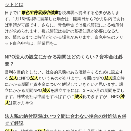
ットとは
日までに
青色申告承認申請書
を税務署へ提出する必要がありま
す。1月16日以降に開業した場合は、開業日から2か月以内であれ
ば申請が可能です。さらに、青色申告では複式簿記による帳簿付
けが求められます。複式簿記は会計の基礎知識が必要になるた
め、慣れるまでに時間がかかる場合があります。白色申告のメリ
ット白色申告は、開業届を...
NPO法人の設立にかかる期間はどのくらい？資本金は必
要？
営利を目的としない、社会的意義のある活動をするために設立す
る
法人
にNPO
法人
というものがあります。今回はNPO
法人
設立時
にかかる期間と資本金について解説していきたいと思います。設
立にかかる期間NPO
法人
を設立するには、3〜6か月の期間を要し
ます。株式会社は申請をすればすぐに
法人
化できますが、NPO
法
人
は数ヶ月単位...
法人税の納付期限はいつ？間に合わない場合の対処法も併
せて解説