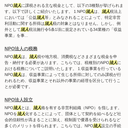
NPO
法人
に課税される主な税金として、以下の3種類が挙げられま
す。以下で詳しくご紹介いたします。 1.NPO
法人
は、
法人
税法上
においては「公益
法人
等」とみなされることによって、特定非営
利活動に関する所得は
法人
税の対象とはなりません。しかし、例
外として
法人
税法施行令5条1項に規定されている34業種の「収益
事業」を事...
NPO法人の税務
NPO
法人
は、
法人
税や地方税、消費税などさまざまな税金を申
告・納付する必要があります。こちらでは、税種別のNPO
法人
に
おける税務についてご説明いたします。 1.収益事業を行っている
NPO
法人
は、収益事業によって生じる所得に対してのみ課税が行
われるため、収益事業とそれ以外の事業の経理を区分して行うこ
とが必要です。
NPO法人設立
NPO
法人
とは、
法人
格を有する非営利組織（NPO）を指します。
NPOを
法人
化することによって、団体として契約を結べるなど社
会的信頼性が高まることに加え、税制面で優遇を受けられるなど
多くのメリットを得られます。こちらでは、NPO
法人
設立の手続