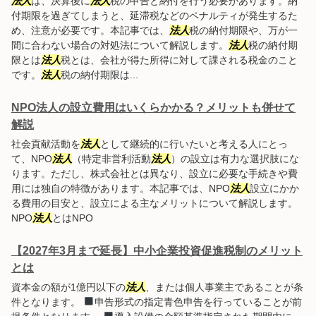
法人
は、決算後に
法人
税の申告と納付を行う必要があります。納
付期限を過ぎてしまうと、延滞税などのペナルティが発生するた
め、注意が必要です。本記事では、
法人
税の納付期限や、万が一
間に合わない場合の対処法について解説します。
法人
税の納付期
限とは
法人
税とは、会社が得た所得に対して課される税金のこと
です。
法人
税の納付期限は...
NPO法人の設立費用はいくらかかる？メリットも併せて
解説
社会貢献活動を
法人
として継続的に行いたいと考える人にとっ
て、NPO
法人
（特定非営利活動
法人
）の設立は有力な選択肢にな
ります。ただし、株式会社とは異なり、設立に必要な手続きや費
用には独自の特徴があります。本記事では、NPO
法人
設立にかか
る費用の目安と、設立による主なメリットについて解説します。
NPO
法人
とはNPO
【2027年3月まで延長】中小企業投資促進税制のメリット
とは
資本金の額が1億円以下の
法人
、または個人事業主であることが条
件となります。
申告形式の指定青色申告を行っていることが前