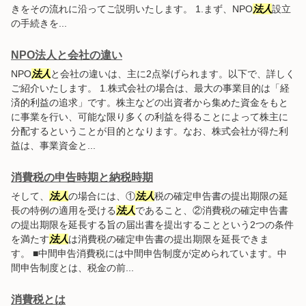
きをその流れに沿ってご説明いたします。 1.まず、NPO
法人
設立
の手続きを...
NPO法人と会社の違い
NPO
法人
と会社の違いは、主に2点挙げられます。以下で、詳しく
ご紹介いたします。 1.株式会社の場合は、最大の事業目的は「経
済的利益の追求」です。株主などの出資者から集めた資金をもと
に事業を行い、可能な限り多くの利益を得ることによって株主に
分配するということが目的となります。なお、株式会社が得た利
益は、事業資金と...
消費税の申告時期と納税時期
そして、
法人
の場合には、①
法人
税の確定申告書の提出期限の延
長の特例の適用を受ける
法人
であること、②消費税の確定申告書
の提出期限を延長する旨の届出書を提出することという2つの条件
を満たす
法人
は消費税の確定申告書の提出期限を延長できま
す。 ■中間申告消費税には中間申告制度が定められています。中
間申告制度とは、税金の前...
消費税とは