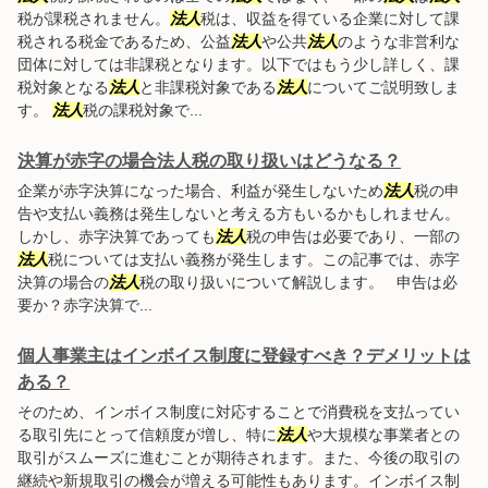
税が課税されません。
法人
税は、収益を得ている企業に対して課
税される税金であるため、公益
法人
や公共
法人
のような非営利な
団体に対しては非課税となります。以下ではもう少し詳しく、課
税対象となる
法人
と非課税対象である
法人
についてご説明致しま
す。
法人
税の課税対象で...
決算が赤字の場合法人税の取り扱いはどうなる？
企業が赤字決算になった場合、利益が発生しないため
法人
税の申
告や支払い義務は発生しないと考える方もいるかもしれません。
しかし、赤字決算であっても
法人
税の申告は必要であり、一部の
法人
税については支払い義務が発生します。この記事では、赤字
決算の場合の
法人
税の取り扱いについて解説します。 申告は必
要か？赤字決算で...
個人事業主はインボイス制度に登録すべき？デメリットは
ある？
そのため、インボイス制度に対応することで消費税を支払ってい
る取引先にとって信頼度が増し、特に
法人
や大規模な事業者との
取引がスムーズに進むことが期待されます。また、今後の取引の
継続や新規取引の機会が増える可能性もあります。インボイス制