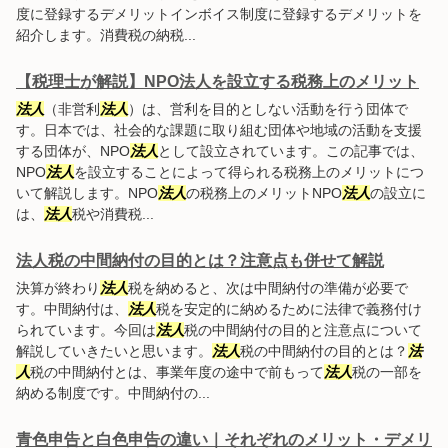
度に登録するデメリットインボイス制度に登録するデメリットを
紹介します。消費税の納税...
【税理士が解説】NPO法人を設立する税務上のメリット
法人
（非営利
法人
）は、営利を目的としない活動を行う団体で
す。日本では、社会的な課題に取り組む団体や地域の活動を支援
する団体が、NPO
法人
として設立されています。この記事では、
NPO
法人
を設立することによって得られる税務上のメリットにつ
いて解説します。NPO
法人
の税務上のメリットNPO
法人
の設立に
は、
法人
税や消費税...
法人税の中間納付の目的とは？注意点も併せて解説
決算が終わり
法人
税を納めると、次は中間納付の準備が必要で
す。中間納付は、
法人
税を安定的に納めるために法律で義務付け
られています。今回は
法人
税の中間納付の目的と注意点について
解説していきたいと思います。
法人
税の中間納付の目的とは？
法
人
税の中間納付とは、事業年度の途中で前もって
法人
税の一部を
納める制度です。中間納付の...
青色申告と白色申告の違い｜それぞれのメリット・デメリ