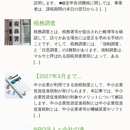
説明します。 ■確定申告消費税に関しては、事業
者は、課税期間の末日の翌日から２ […]
税務調査
税務調査とは、税務署等が提出された帳簿等を確
認して、誤りがある場合には是正を求める手続の
ことです。そして、税務調査には、「強制調査」
と「任意調査」の2種類があります。強制調査は、
マルサと呼ばれる国税局査察部によって、ある
[…]
【2027年3月まで...
中小企業が利用できる節税制度として、中小企業
投資促進税制が挙げられます。本記事では、中小
企業投資促進税制の対象やメリットについて解説
します。中小企業投資促進税制とは中小企業投資
促進税制とは、中小企業者等が機械装置やソフト
[…]
NPO法人と会社の違...