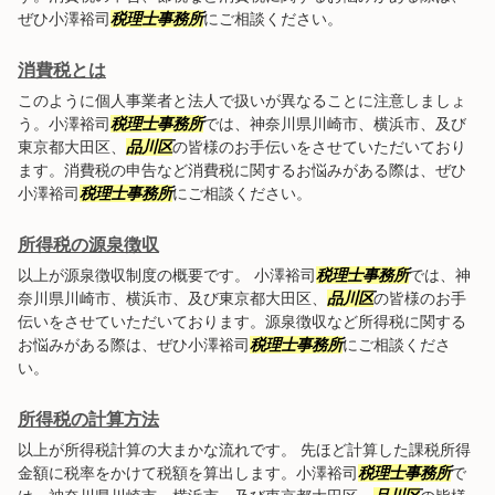
ぜひ小澤裕司
税理士事務所
にご相談ください。
消費税とは
このように個人事業者と法人で扱いが異なることに注意しましょ
う。小澤裕司
税理士事務所
では、神奈川県川崎市、横浜市、及び
東京都大田区、
品川区
の皆様のお手伝いをさせていただいており
ます。消費税の申告など消費税に関するお悩みがある際は、ぜひ
小澤裕司
税理士事務所
にご相談ください。
所得税の源泉徴収
以上が源泉徴収制度の概要です。 小澤裕司
税理士事務所
では、神
奈川県川崎市、横浜市、及び東京都大田区、
品川区
の皆様のお手
伝いをさせていただいております。源泉徴収など所得税に関する
お悩みがある際は、ぜひ小澤裕司
税理士事務所
にご相談くださ
い。
所得税の計算方法
以上が所得税計算の大まかな流れです。 先ほど計算した課税所得
金額に税率をかけて税額を算出します。小澤裕司
税理士事務所
で