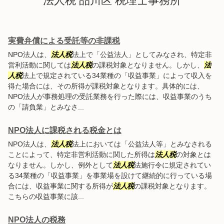
法人税 品川区 税理士事務所
実費弁償による受託等の非課税
NPO法人は、
法人税
法上で「公益法人」としてみなされ、特定非
営利活動に関しては
法人税
の課税対象となりません。しかし、
法
人税
法上で規定されている34業種の「収益事業」によって収入を
得た場合には、その所得が課税対象となります。具体的には、
NPO法人が事務処理の受託業務を行った際には、収益事業のうち
の「請負業」とみなさ...
NPO法人に課税される税金とは
NPO法人は、
法人税
法上においては「公益法人等」とみなされる
ことによって、特定非営利活動に関した所得は
法人税
の対象とは
なりません。しかし、例外として
法人税
法施行令に規定されてい
る34業種の「収益事業」を事業場を設けて継続的に行っている場
合には、収益事業に関する所得が
法人税
の課税対象となります。
こちらの収益事業に該...
NPO法人の税務