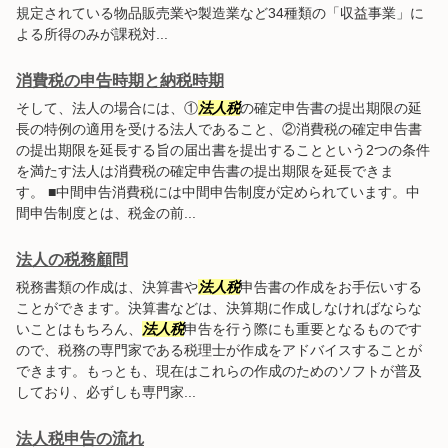
規定されている物品販売業や製造業など34種類の「収益事業」に
よる所得のみが課税対...
消費税の申告時期と納税時期
そして、法人の場合には、①
法人税
の確定申告書の提出期限の延
長の特例の適用を受ける法人であること、②消費税の確定申告書
の提出期限を延長する旨の届出書を提出することという2つの条件
を満たす法人は消費税の確定申告書の提出期限を延長できま
す。 ■中間申告消費税には中間申告制度が定められています。中
間申告制度とは、税金の前...
法人の税務顧問
税務書類の作成は、決算書や
法人税
申告書の作成をお手伝いする
ことができます。決算書などは、決算期に作成しなければならな
いことはもちろん、
法人税
申告を行う際にも重要となるものです
ので、税務の専門家である税理士が作成をアドバイスすることが
できます。もっとも、現在はこれらの作成のためのソフトが普及
しており、必ずしも専門家...
法人税申告の流れ