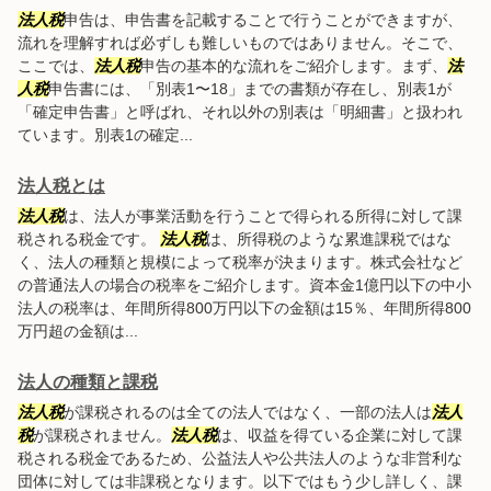
法人税
申告は、申告書を記載することで行うことができますが、
流れを理解すれば必ずしも難しいものではありません。そこで、
ここでは、
法人税
申告の基本的な流れをご紹介します。まず、
法
人税
申告書には、「別表1〜18」までの書類が存在し、別表1が
「確定申告書」と呼ばれ、それ以外の別表は「明細書」と扱われ
ています。別表1の確定...
法人税とは
法人税
は、法人が事業活動を行うことで得られる所得に対して課
税される税金です。
法人税
は、所得税のような累進課税ではな
く、法人の種類と規模によって税率が決まります。株式会社など
の普通法人の場合の税率をご紹介します。資本金1億円以下の中小
法人の税率は、年間所得800万円以下の金額は15％、年間所得800
万円超の金額は...
法人の種類と課税
法人税
が課税されるのは全ての法人ではなく、一部の法人は
法人
税
が課税されません。
法人税
は、収益を得ている企業に対して課
税される税金であるため、公益法人や公共法人のような非営利な
団体に対しては非課税となります。以下ではもう少し詳しく、課