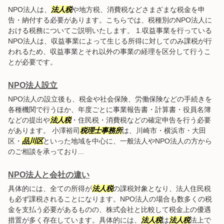
NPO法人は、
法人税
や地方税、消費税などさまざまな税金を申
告・納付する必要があります。こちらでは、税種別のNPO法人に
おける税務についてご説明いたします。 1.収益事業を行っている
NPO法人は、収益事業によって生じる所得に対してのみ課税が行
われるため、収益事業とそれ以外の事業の経理を区分して行うこ
とが必要です。
NPO法人設立
NPO法人の設立後も、税金や社会保険、労働保険などの手続きを
各種機関で行うほか、年度ごとに事業報告書・計算書・役員名簿
などの提出や
法人税
・住民税・消費税などの確定申告を行う必要
があります。 小澤裕司
税理士事務所
は、川崎市・横浜市・大田
区・
品川区
といった地域を中心に、一般法人やNPO法人の方から
のご相談を承っており...
NPO法人と会社の違い
具体的には、全ての所得が
法人税
の課税対象となり、法人住民税
も必ず課税されることになります。NPO法人の場合も数多くの税
金を支払う必要があるものの、株式会社と比較して税金上の優遇
措置が多く存在しています。具体的には、
法人税
は
法人税
法上で