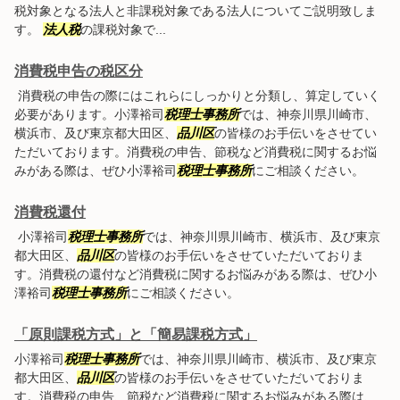
税対象となる法人と非課税対象である法人についてご説明致しま
す。
法人税
の課税対象で...
消費税申告の税区分
消費税の申告の際にはこれらにしっかりと分類し、算定していく
必要があります。小澤裕司
税理士事務所
では、神奈川県川崎市、
横浜市、及び東京都大田区、
品川区
の皆様のお手伝いをさせてい
ただいております。消費税の申告、節税など消費税に関するお悩
みがある際は、ぜひ小澤裕司
税理士事務所
にご相談ください。
消費税還付
小澤裕司
税理士事務所
では、神奈川県川崎市、横浜市、及び東京
都大田区、
品川区
の皆様のお手伝いをさせていただいておりま
す。消費税の還付など消費税に関するお悩みがある際は、ぜひ小
澤裕司
税理士事務所
にご相談ください。
「原則課税方式」と「簡易課税方式」
小澤裕司
税理士事務所
では、神奈川県川崎市、横浜市、及び東京
都大田区、
品川区
の皆様のお手伝いをさせていただいておりま
す。消費税の申告、節税など消費税に関するお悩みがある際は、