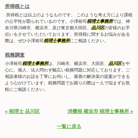
所得税とは
所得税とは以上のようなものです。 このような考え方により課税
の公平性が図られているのです。小澤裕司
税理士事務所
では、神
奈川県川崎市、横浜市、及び東京都大田区、
品川区
の皆様のお手
伝いをさせていただいております。所得税に関するお悩みがある
際は、ぜひ小澤裕司
税理士事務所
にご相談ください。
税務調査
小澤裕司
税理士事務所
は、川崎市、横浜市、大田区、
品川区
を中
心に、個人、法人問わず幅広い税務問題に対応しております。ご
相談者様のお話を丁寧にお伺いし、最善の解決策の提案ができる
よう心がけています。税務問題でお困りの際は一人で悩まずお気
軽にご相談ください。
« 税理士 品川区
消費税 横浜市 税理士事務所 »
一覧に戻る