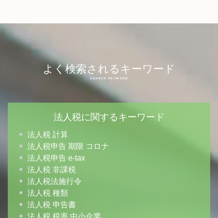
よく検索されるキーワード
法人税に関するキーワード
法人税 計算
法人税申告 期限 コロナ
法人税申告 e-tax
法人税 非課税
法人税法施行令
法人税 種類
法人税 申告書
法人税 税率 中小企業