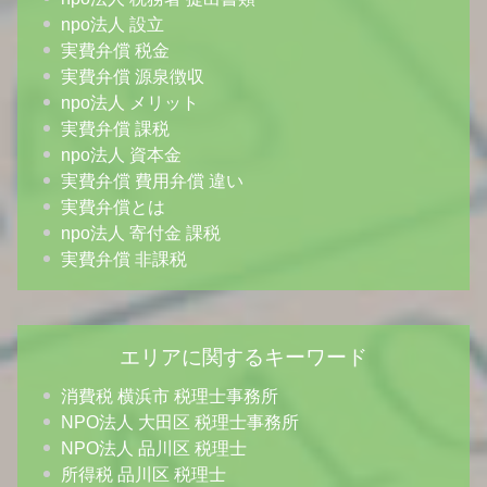
npo法人 設立
実費弁償 税金
実費弁償 源泉徴収
npo法人 メリット
実費弁償 課税
npo法人 資本金
実費弁償 費用弁償 違い
実費弁償とは
npo法人 寄付金 課税
実費弁償 非課税
エリアに関するキーワード
消費税 横浜市 税理士事務所
NPO法人 大田区 税理士事務所
NPO法人 品川区 税理士
所得税 品川区 税理士