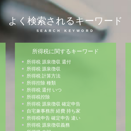
よく検索されるキーワード
所得税に関するキーワード
所得税 源泉徴収 還付
所得税 源泉徴収
所得税 計算方法
所得控除 種類
所得税 還付 いつ
所得税控除
所得税 源泉徴収 確定申告
自宅兼事務所 経費 持ち家
所得税申告 確定申告 違い
所得税 源泉徴収義務