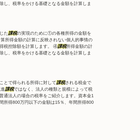
除し、税率をかける基礎となる金額を計算しま
じた
課税
の実現のために①の各種所得の金額を
計算所得金額の計算に反映されない個人的事情の
得税控除額を計算します。 ④
課税
所得金額の計
除し、税率をかける基礎となる金額を計算しま
ことで得られる所得に対して
課税
される税金で
累進
課税
ではなく、法人の種類と規模によって税
普通法人の場合の税率をご紹介します。資本金1
所得800万円以下の金額は15％、年間所得800