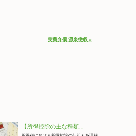
実費弁償 源泉徴収 »
【所得控除の主な種類...
所得税における所得控除の仕組みを理解