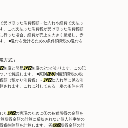
で受け取った消費税額－仕入れや経費で支払っ
す。この支払った消費税が受け取った消費税額
に行った場合、経費が売上を大きく超過し、赤
す。 ■還付を受けるための条件消費税の還付を
税方式」
税
制度と簡易
課税
制度の2つがあります。この記
ついて解説します。 ■原則
課税
制度消費税の税
税額（預かり消費税）－
課税
仕入れ等に係る消
算されます。これに対してある一定の条件を満
じた
課税
の実現のために①の各種所得の金額を
計算所得金額の計算に反映されない個人的事情の
得税控除額を計算します。 ④
課税
所得金額の計