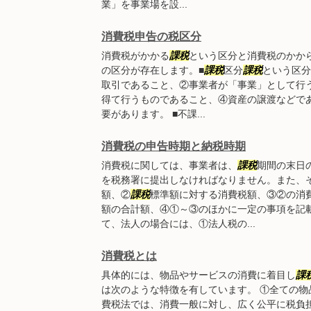
業」を事業場を設...
消費税申告の税区分
消費税がかかる
課税
という区分と消費税のかか
の区分が存在します。■
課税
区分
課税
という区分
取引であること、②事業者が「事業」として行
得て行うものであること、④資産の譲渡などで
要があります。 ■不課...
消費税の申告時期と納税時期
消費税に関しては、事業者は、
課税
期間の末日
を税務署に提出しなければなりません。また、
額、②
課税
標準額に対する消費税額、③②の消
額の合計額、④①～③のほかに一定の事項を記
て、法人の場合には、①法人税の...
消費税とは
具体的には、物品やサービスの消費に着目し
課
は次のような特徴を有しています。 ①全ての物
費税法では、消費一般に対し、広く公平に税負