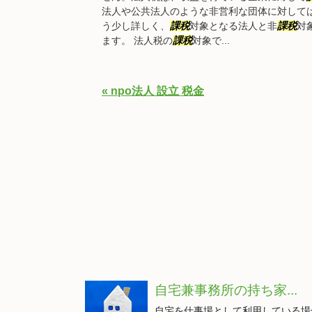
法人や公共法人のような非営利な団体に対して
う少し詳しく、
課税
対象となる法人と非
課税
対
ます。 法人税の
課税
対象で...
« npo法人 設立 税金
自宅兼事務所の持ち家...
自宅を仕事場として利用している場