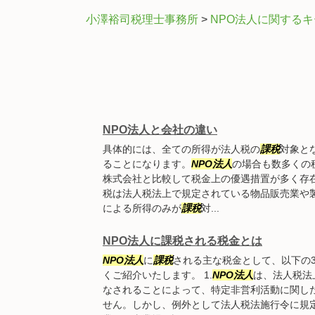
小澤裕司税理士事務所
>
NPO法人に関する
NPO法人と会社の違い
具体的には、全ての所得が法人税の
課税
対象と
ることになります。
NPO法人
の場合も数多くの
株式会社と比較して税金上の優遇措置が多く存
税は法人税法上で規定されている物品販売業や製
による所得のみが
課税
対...
NPO法人に課税される税金とは
NPO法人
に
課税
される主な税金として、以下の
くご紹介いたします。 1.
NPO法人
は、法人税法
なされることによって、特定非営利活動に関し
せん。しかし、例外として法人税法施行令に規定