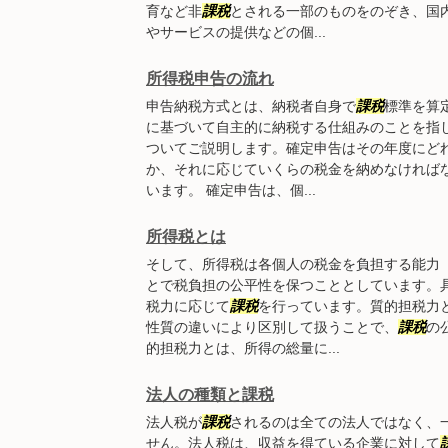
育など非
課税
とされる一部のものをのぞき、国
やサービスの提供などの個...
所得税申告の流れ
申告納税方式とは、納税者自身で
課税
標準を算
に基づいて自主的に納税する仕組みのことを指
ついてご説明します。確定申告はその年度にど
か、それに応じていくらの税金を納めなければ
います。 確定申告は、個...
所得税とは
そして、所得税は各個人の税金を負担する能力
とで税負担の公平性を保つこととしています。
税力に応じて
課税
を行っています。質的担税力
性質の違いにより区別して扱うことで、
課税
の
的担税力とは、所得の総量に...
法人の種類と課税
法人税が
課税
されるのは全ての法人ではなく、
せん。法人税は、収益を得ている企業に対して