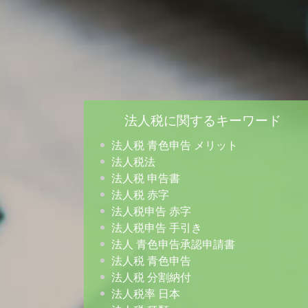
法人税に関するキーワード
法人税 青色申告 メリット
法人税法
法人税 申告書
法人税 赤字
法人税申告 赤字
法人税申告 手引き
法人 青色申告承認申請書
法人税 青色申告
法人税 分割納付
法人税率 日本