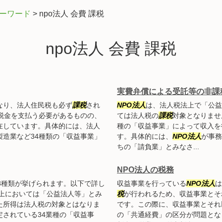
キーワード
>
npo法人 会費 課税
npo法人 会費 課税
実費弁償による受託等の非課
なり、法人住民税も必ず
課税
され
NPO法人
は、法人税法上で「公益
税金を支払う必要があるものの、
ては法人税の
課税
対象となりませ
在しています。具体的には、法人
種の「収益事業」によって収入を
造業など34種類の「収益事業」
す。具体的には、
NPO法人
が事務
ちの「請負業」とみなさ...
NPO法人の税務
3種類が挙げられます。以下で詳し
収益事業を行っている
NPO法人
は
上においては「公益法人等」とみ
税
が行われるため、収益事業とそ
た所得は法人税の対象とはなりま
です。この際に、収益事業とそれ
されている34業種の「収益事
の「共通経費」の区分が問題とな