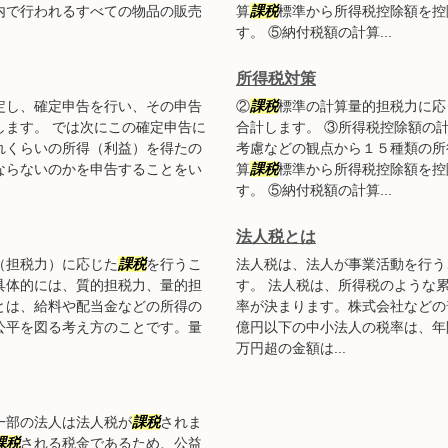
内で行われるすべての物品の販売
算
課税
標準から所得税控除額を控
す。 ⑤納付税額の計算...
所得税対策
定し、確定申告を行い、その申告
②
課税
標準の計算量的担税力に応
します。 では次にこの確定申告に
合計します。 ③所得税控除額の
れくらいの所得（利益）を得たの
考慮などの観点から１５種類の所
ならないのかを申告することをい
算
課税
標準から所得税控除額を控
す。 ⑤納付税額の計算...
法人税とは
（担税力）に応じた
課税
を行うこ
法人税は、法人が事業活動を行う
具体的には、質的担税力、量的担
す。 法人税は、所得税のような
とは、給料や配当金などの所得の
率が決まります。株式会社などの
公平を図る考え方のことです。量
億円以下の中小法人の税率は、年間
万円超の金額は...
一部の法人は法人税が
課税
されま
課税
される税金であるため、公益