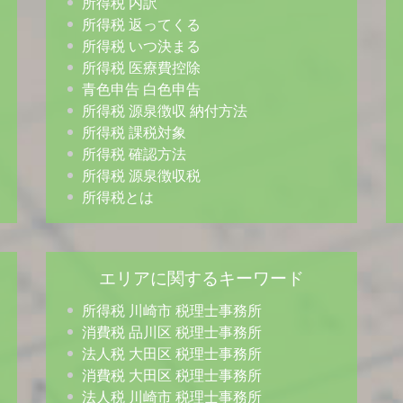
所得税 内訳
所得税 返ってくる
所得税 いつ決まる
所得税 医療費控除
青色申告 白色申告
所得税 源泉徴収 納付方法
所得税 課税対象
所得税 確認方法
所得税 源泉徴収税
所得税とは
エリアに関するキーワード
所得税 川崎市 税理士事務所
消費税 品川区 税理士事務所
法人税 大田区 税理士事務所
消費税 大田区 税理士事務所
法人税 川崎市 税理士事務所