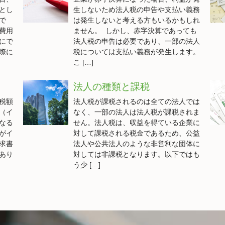
とし
生しないため法人税の申告や支払い義務
で
は発生しないと考える方もいるかもしれ
費用
ません。 しかし、赤字決算であっても
にで
法人税の申告は必要であり、一部の法人
際に
税については支払い義務が発生します。
こ […]
法人の種類と課税
税額
法人税が課税されるのは全ての法人では
（イ
なく、一部の法人は法人税が課税されま
なる
せん。法人税は、収益を得ている企業に
がイ
対して課税される税金であるため、公益
求書
法人や公共法人のような非営利な団体に
あり
対しては非課税となります。以下ではも
う少 […]