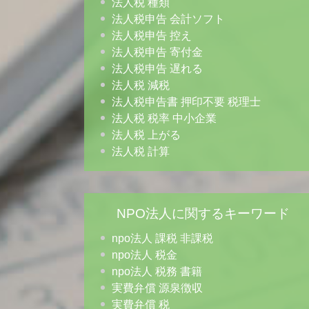
法人税 種類
法人税申告 会計ソフト
法人税申告 控え
法人税申告 寄付金
法人税申告 遅れる
法人税 減税
法人税申告書 押印不要 税理士
法人税 税率 中小企業
法人税 上がる
法人税 計算
NPO法人に関するキーワード
npo法人 課税 非課税
npo法人 税金
npo法人 税務 書籍
実費弁償 源泉徴収
実費弁償 税