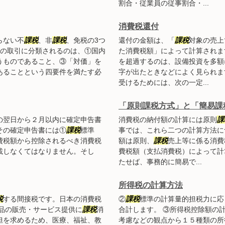
割合・従業員の従事割合・...
消費税還付
らない不
課税
、非
課税
、免税の3つ
還付の金額は、「
課税
対象の売上
の取引に分類されるのは、①国内
た消費税額」によって計算されま
うものであること、③「対価」を
を超過するのは、設備投資を多額
あることという四要件を満たす必
字が出たときなどによく見られま
受けるためには、次の一定...
「原則課税方式」と「簡易課
の翌日から２月以内に確定申告書
消費税の納付額の計算には原則
課
その確定申告書には①
課税
標準
事では、これら二つの計算方法に
費税額から控除されるべき消費税
額は原則、
課税
売上等に係る消費
載しなくてはなりません。そし
費税額（支払消費税）によって計
たせば、事務的に簡易で...
所得税の計算方法
税
する間接税です。日本の消費税
②
課税
標準の計算量的担税力に応
品の販売・サービス提供に
課税
消
合計します。 ③所得税控除額の
担を求めるため、医療、福祉、教
考慮などの観点から１５種類の所