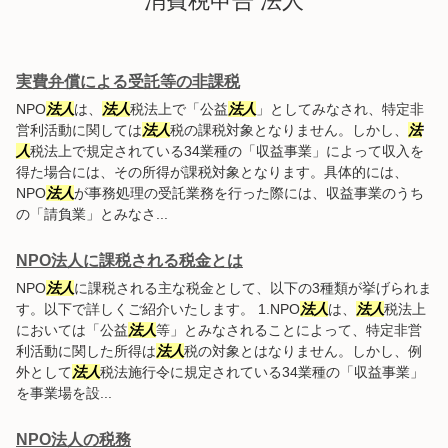
消費税申告 法人
実費弁償による受託等の非課税
NPO
法人
は、
法人
税法上で「公益
法人
」としてみなされ、特定非
営利活動に関しては
法人
税の課税対象となりません。しかし、
法
人
税法上で規定されている34業種の「収益事業」によって収入を
得た場合には、その所得が課税対象となります。具体的には、
NPO
法人
が事務処理の受託業務を行った際には、収益事業のうち
の「請負業」とみなさ...
NPO法人に課税される税金とは
NPO
法人
に課税される主な税金として、以下の3種類が挙げられま
す。以下で詳しくご紹介いたします。 1.NPO
法人
は、
法人
税法上
においては「公益
法人
等」とみなされることによって、特定非営
利活動に関した所得は
法人
税の対象とはなりません。しかし、例
外として
法人
税法施行令に規定されている34業種の「収益事業」
を事業場を設...
NPO法人の税務