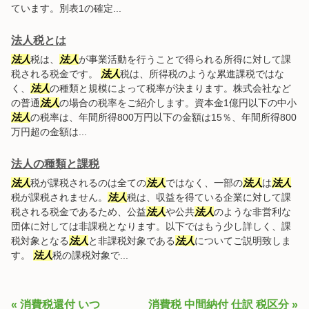
ています。別表1の確定...
法人税とは
法人
税は、
法人
が事業活動を行うことで得られる所得に対して課
税される税金です。
法人
税は、所得税のような累進課税ではな
く、
法人
の種類と規模によって税率が決まります。株式会社など
の普通
法人
の場合の税率をご紹介します。資本金1億円以下の中小
法人
の税率は、年間所得800万円以下の金額は15％、年間所得800
万円超の金額は...
法人の種類と課税
法人
税が課税されるのは全ての
法人
ではなく、一部の
法人
は
法人
税が課税されません。
法人
税は、収益を得ている企業に対して課
税される税金であるため、公益
法人
や公共
法人
のような非営利な
団体に対しては非課税となります。以下ではもう少し詳しく、課
税対象となる
法人
と非課税対象である
法人
についてご説明致しま
す。
法人
税の課税対象で...
« 消費税還付 いつ
消費税 中間納付 仕訳 税区分 »