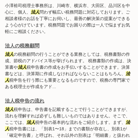
小澤裕司税理士事務所は、川崎市、横浜市、大田区、品川区を中
心に、個人、
法人
問わず幅広い税務問題に対応しております。ご
相談者様のお話を丁寧にお伺いし、最善の解決策の提案ができる
よう心がけています。税務問題でお困りの際は一人で悩まずお気
軽にご相談ください。
法人の税務顧問
法人
の税務顧問の行うことができる業務としては、税務書類の作
成、節税のアドバイス等が挙げられます。 税務書類の作成は、決
算書や
法人
税申告書の作成をお手伝いすることができます。決算
書などは、決算期に作成しなければならないことはもちろん、
法
人
税申告を行う際にも重要となるものですので、税務の専門家で
ある税理士が作成をアド...
法人税申告の流れ
法人
税申告は、申告書を記載することで行うことができますが、
流れを理解すれば必ずしも難しいものではありません。そこで、
ここでは、
法人
税申告の基本的な流れをご紹介します。まず、
法
人
税申告書には、「別表1〜18」までの書類が存在し、別表1が
「確定申告書」と呼ばれ、それ以外の別表は「明細書」と扱われ