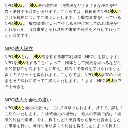
NPO
法人
は、
法人
税や地方税、消費税などさまざまな税金を申
告・納付する必要があります。こちらでは、税種別のNPO
法人
に
おける税務についてご説明いたします。 1.収益事業を行っている
NPO
法人
は、収益事業によって生じる所得に対してのみ課税が行
われるため、収益事業とそれ以外の事業の経理を区分して行うこ
とが必要です。
NPO法人設立
NPO
法人
とは、
法人
格を有する非営利組織（NPO）を指します。
NPOを
法人
化することによって、団体として契約を結べるなど社
会的信頼性が高まることに加え、税制面で優遇を受けられるなど
多くのメリットを得られます。こちらでは、NPO
法人
設立の手続
きをその流れに沿ってご説明いたします。 1.まず、NPO
法人
設立
の手続きを...
NPO法人と会社の違い
NPO
法人
と会社の違いは、主に2点挙げられます。以下で、詳しく
ご紹介いたします。 1.株式会社の場合は、最大の事業目的は「経
済的利益の追求」です。株主などの出資者から集めた資金をもと
に事業を行い、可能な限り多くの利益を得ることによって株主に