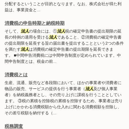
分配するということが目的となります。なお、株式会社が得た利
益は、事業資金と...
消費税の申告時期と納税時期
そして、
法人
の場合には、①
法人
税の確定申告書の提出期限の延
長の特例の適用を受ける
法人
であること、②消費税の確定申告書
の提出期限を延長する旨の届出書を提出することという2つの条件
を満たす
法人
は消費税の確定申告書の提出期限を延長できま
す。 ■中間申告消費税には中間申告制度が定められています。中
間申告制度とは、税金の前...
消費税とは
生産、流通、販売など各段階において、ほかの事業者や消費者に
物品の販売、サービスの提供を行う事業者（
法人
及び個人事業
者）を納税義務者とし、その売り上げに課税を行うこととしてい
ます。 ③税の累積を控除税の累積を控除するため、事業者は売り
上げにかかわる消費税額から仕入れに関わる消費税額を控除し、
その差引税額を納付する（...
税務調査