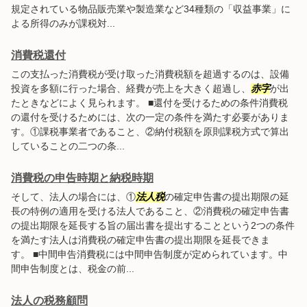
規定されている物品販売業や製造業など34種類の「収益事業」に
よる所得のみが課税対...
消費税還付
この支払った消費税が受け取った消費税額を超過するのは、設備
投資を多額に行った場合、経費が売上を大きく超過し、
赤字
が出
たときなどによく見られます。 ■還付を受けるための条件消費税
の還付を受けるためには、次の一定の条件を満たす必要がありま
す。①課税事業者であること、②納付税額を原則課税方式で算出
していることの二つの条...
消費税の申告時期と納税時期
そして、法人の場合には、①
法人税
の確定申告書の提出期限の延
長の特例の適用を受ける法人であること、②消費税の確定申告書
の提出期限を延長する旨の届出書を提出することという2つの条件
を満たす法人は消費税の確定申告書の提出期限を延長できま
す。 ■中間申告消費税には中間申告制度が定められています。中
間申告制度とは、税金の前...
法人の税務顧問