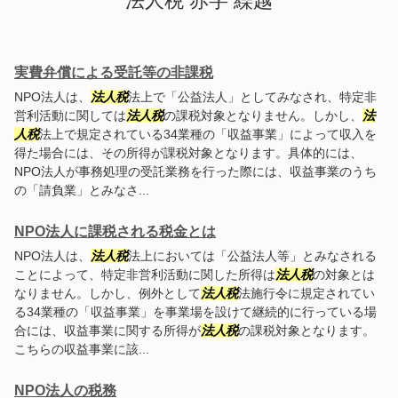
法人税 赤字 繰越
実費弁償による受託等の非課税
NPO法人は、
法人税
法上で「公益法人」としてみなされ、特定非
営利活動に関しては
法人税
の課税対象となりません。しかし、
法
人税
法上で規定されている34業種の「収益事業」によって収入を
得た場合には、その所得が課税対象となります。具体的には、
NPO法人が事務処理の受託業務を行った際には、収益事業のうち
の「請負業」とみなさ...
NPO法人に課税される税金とは
NPO法人は、
法人税
法上においては「公益法人等」とみなされる
ことによって、特定非営利活動に関した所得は
法人税
の対象とは
なりません。しかし、例外として
法人税
法施行令に規定されてい
る34業種の「収益事業」を事業場を設けて継続的に行っている場
合には、収益事業に関する所得が
法人税
の課税対象となります。
こちらの収益事業に該...
NPO法人の税務