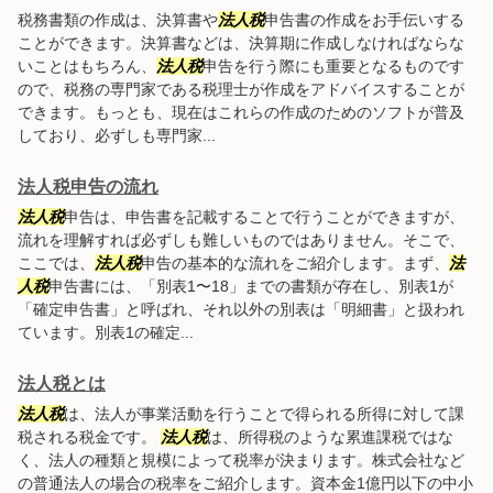
税務書類の作成は、決算書や
法人税
申告書の作成をお手伝いする
ことができます。決算書などは、決算期に作成しなければならな
いことはもちろん、
法人税
申告を行う際にも重要となるものです
ので、税務の専門家である税理士が作成をアドバイスすることが
できます。もっとも、現在はこれらの作成のためのソフトが普及
しており、必ずしも専門家...
法人税申告の流れ
法人税
申告は、申告書を記載することで行うことができますが、
流れを理解すれば必ずしも難しいものではありません。そこで、
ここでは、
法人税
申告の基本的な流れをご紹介します。まず、
法
人税
申告書には、「別表1〜18」までの書類が存在し、別表1が
「確定申告書」と呼ばれ、それ以外の別表は「明細書」と扱われ
ています。別表1の確定...
法人税とは
法人税
は、法人が事業活動を行うことで得られる所得に対して課
税される税金です。
法人税
は、所得税のような累進課税ではな
く、法人の種類と規模によって税率が決まります。株式会社など
の普通法人の場合の税率をご紹介します。資本金1億円以下の中小