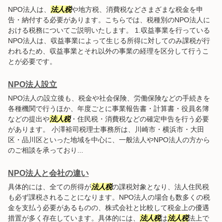
NPO法人は、
法人税
や地方税、消費税などさまざまな税金を申
告・納付する必要があります。こちらでは、税種別のNPO法人に
おける税務についてご説明いたします。 1.収益事業を行っている
NPO法人は、収益事業によって生じる所得に対してのみ課税が行
われるため、収益事業とそれ以外の事業の経理を区分して行うこ
とが必要です。
NPO法人設立
NPO法人の設立後も、税金や社会保険、労働保険などの手続きを
各種機関で行うほか、年度ごとに事業報告書・計算書・役員名簿
などの提出や
法人税
・住民税・消費税などの確定申告を行う必要
があります。 小澤裕司税理士事務所は、川崎市・横浜市・大田
区・品川区といった地域を中心に、一般法人やNPO法人の方から
のご相談を承っており...
NPO法人と会社の違い
具体的には、全ての所得が
法人税
の課税対象となり、法人住民税
も必ず課税されることになります。NPO法人の場合も数多くの税
金を支払う必要があるものの、株式会社と比較して税金上の優遇
措置が多く存在しています。具体的には、
法人税
は
法人税
法上で