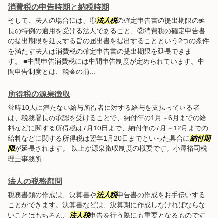
消費税の申告時期と納税時期
そして、法人の場合には、①
法人税
の確定申告書の提出期限の延
長の特例の適用を受ける法人であること、②消費税の確定申告書
の提出期限を延長する旨の届出書を提出することという2つの条件
を満たす法人は消費税の確定申告書の提出期限を延長できま
す。 ■中間申告消費税には中間申告制度が定められています。中
間申告制度とは、税金の前...
所得税の源泉徴収
常時10人に満たない給与所得者に対する給与を支払っている者
は、税務署長の承認を受けることで、納付年の1月～6月までの給
料などに関する所得税は7月10日まで、納付年の7月～12月までの
給料などに関する所得税は翌年1月20日までといった具合に
納付期
限
が延長されます。 以上が源泉徴収制度の概要です。小澤裕司税
理士事務所...
法人の税務顧問
税務書類の作成は、決算書や
法人税
申告書の作成をお手伝いする
ことができます。決算書などは、決算期に作成しなければならな
いことはもちろん、
法人税
申告を行う際にも重要となるものです