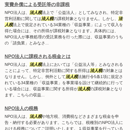
実費弁償による受託等の非課税
NPO法人は、
法人税
法上で「公益法人」としてみなされ、特定非
営利活動に関しては
法人税
の課税対象となりません。しかし、
法
人税
法上で規定されている34業種の「収益事業」によって収入を
得た場合には、その所得が課税対象となります。具体的には、
NPO法人が事務処理の受託業務を行った際には、収益事業のうち
の「請負業」とみなさ...
NPO法人に課税される税金とは
NPO法人は、
法人税
法上においては「公益法人等」とみなされる
ことによって、特定非営利活動に関する所得は
法人税
の対象とは
なりません。しかし、例外として
法人税
法施行令5条1項に規定さ
れている34業種の「収益事業」を事業場を設けて継続的に行って
いる場合には、収益事業に関する所得が
法人税
の課税対象となり
ます。こちらの収益...
NPO法人の税務
NPO法人は、
法人税
や地方税、消費税などさまざまな税金を申
告・納付する必要があります。こちらでは、税種別のNPO法人に
おける税務についてご説明いたします。 1.収益事業を行っている