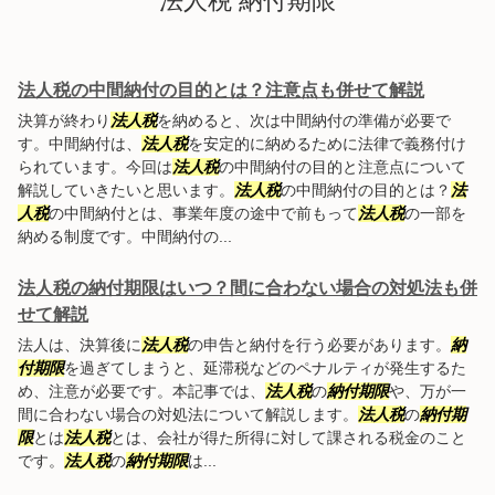
法人税 納付期限
法人税の中間納付の目的とは？注意点も併せて解説
決算が終わり
法人税
を納めると、次は中間納付の準備が必要で
す。中間納付は、
法人税
を安定的に納めるために法律で義務付け
られています。今回は
法人税
の中間納付の目的と注意点について
解説していきたいと思います。
法人税
の中間納付の目的とは？
法
人税
の中間納付とは、事業年度の途中で前もって
法人税
の一部を
納める制度です。中間納付の...
法人税の納付期限はいつ？間に合わない場合の対処法も併
せて解説
法人は、決算後に
法人税
の申告と納付を行う必要があります。
納
付期限
を過ぎてしまうと、延滞税などのペナルティが発生するた
め、注意が必要です。本記事では、
法人税
の
納付期限
や、万が一
間に合わない場合の対処法について解説します。
法人税
の
納付期
限
とは
法人税
とは、会社が得た所得に対して課される税金のこと
です。
法人税
の
納付期限
は...