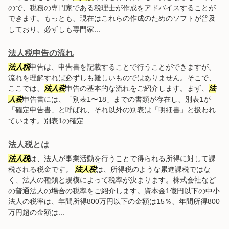
ので、税務の専門家である税理士が作成をアドバイスすることが
できます。もっとも、現在はこれらの作成のためのソフトが普及
しており、必ずしも専門家...
法人税申告の流れ
法人税
申告は、申告書を記載することで行うことができますが、
流れを理解すれば必ずしも難しいものではありません。そこで、
ここでは、
法人税
申告の基本的な流れをご紹介します。まず、
法
人税
申告書には、「別表1〜18」までの書類が存在し、別表1が
「確定申告書」と呼ばれ、それ以外の別表は「明細書」と扱われ
ています。別表1の確定...
法人税とは
法人税
は、法人が事業活動を行うことで得られる所得に対して課
税される税金です。
法人税
は、所得税のような累進課税ではな
く、法人の種類と規模によって税率が決まります。株式会社など
の普通法人の場合の税率をご紹介します。資本金1億円以下の中小
法人の税率は、年間所得800万円以下の金額は15％、年間所得800
万円超の金額は...