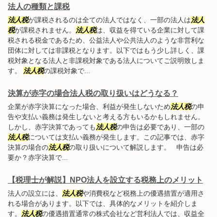
法人の種類と課税
法人税
が課税されるのは全ての法人ではなく、一部の法人は
法人
税
が課税されません。
法人税
は、収益を得ている企業に対して課
税される税金であるため、公益法人や公共法人のような非営利な
団体に対しては非課税となります。以下ではもう少し詳しく、課
税対象となる法人と非課税対象である法人についてご説明致しま
す。
法人税
の課税対象で...
決算が赤字の場合法人税の取り扱いはどうなる？
企業が赤字決算になった場合、利益が発生しないため
法人税
の申
告や支払い義務は発生しないと考える方もいるかもしれません。
しかし、赤字決算であっても
法人税
の申告は必要であり、一部の
法人税
については支払い義務が発生します。この記事では、赤字
決算の場合の
法人税
の取り扱いについて解説します。 申告は必
要か？赤字決算で...
【税理士が解説】NPO法人を設立する税務上のメリット
法人の設立には、
法人税
や消費税など税務上の優遇措置が適用さ
れる場合があります。以下では、具体的なメリットを紹介しま
す。
法人税
の優遇措置通常の株式会社など営利法人では、収益全