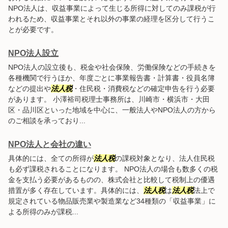
NPO法人は、収益事業によって生じる所得に対してのみ課税が行
われるため、収益事業とそれ以外の事業の経理を区分して行うこ
とが必要です。
NPO法人設立
NPO法人の設立後も、税金や社会保険、労働保険などの手続きを
各種機関で行うほか、年度ごとに事業報告書・計算書・役員名簿
などの提出や
法人税
・住民税・消費税などの確定申告を行う必要
があります。 小澤裕司税理士事務所は、川崎市・横浜市・大田
区・品川区といった地域を中心に、一般法人やNPO法人の方から
のご相談を承っており...
NPO法人と会社の違い
具体的には、全ての所得が
法人税
の課税対象となり、法人住民税
も必ず課税されることになります。 NPO法人の場合も数多くの税
金を支払う必要があるものの、株式会社と比較して税制上の優遇
措置が多く存在しています。具体的には、
法人税
は
法人税
法上で
規定されている物品販売業や製造業など34種類の「収益事業」に
よる所得のみが課税...