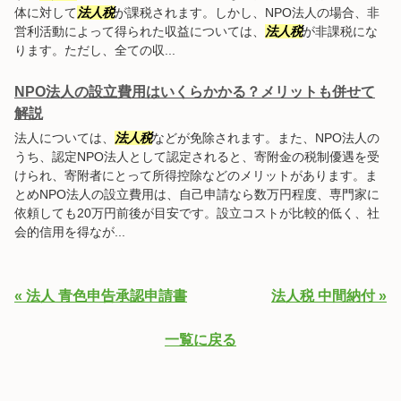
体に対して
法人税
が課税されます。しかし、NPO法人の場合、非
営利活動によって得られた収益については、
法人税
が非課税にな
ります。ただし、全ての収...
NPO法人の設立費用はいくらかかる？メリットも併せて
解説
法人については、
法人税
などが免除されます。また、NPO法人の
うち、認定NPO法人として認定されると、寄附金の税制優遇を受
けられ、寄附者にとって所得控除などのメリットがあります。ま
とめNPO法人の設立費用は、自己申請なら数万円程度、専門家に
依頼しても20万円前後が目安です。設立コストが比較的低く、社
会的信用を得なが...
« 法人 青色申告承認申請書
法人税 中間納付 »
一覧に戻る