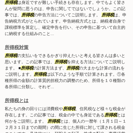
所得税
は身近ですが難しい手続きも存在します。中でもよく皆さ
んが疑問に思うのは、申告に関してではないでしょうか。この記
事では、
所得税
の申告方法についてご説明します。
所得税
は、申
告納税方式がとられています。申告納税方式とは、納税者自身で
課税標準を算定し、確定申告を行い、その申告に基づいて自主的
に納税する仕組みのこと...
所得税対策
所得税
の支払いをできるかぎり抑えたいと考える皆さんは多いと
思います。この記事では、
所得税
を抑える方法についてご説明し
ます。 ■
所得税
の計算方法まず、
所得税
の大まかな計算の流れを
ご説明します。
所得税
は以下のような手順で計算されます。①各
種所得の金額の計算質的担税力の調整のため、所得を１０種類の
各所得に分類し、それぞ...
所得税とは
私たちの身の回りには消費税や
所得税
、住民税など様々な税金が
存在します。この記事では、税金の中でも身近である
所得税
とは
何かをご説明します。
所得税
とは、個人の一暦年（１月１日～１
２月３１日までの期間）の間に生じた所得に対して課される税金