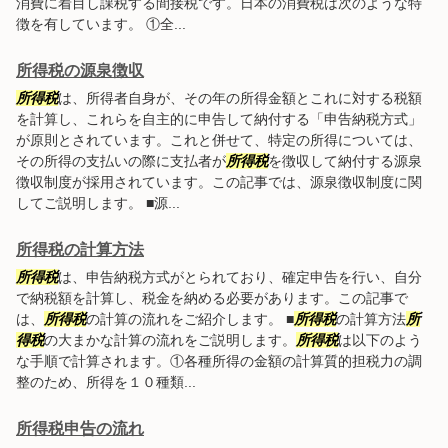
消費に着目し課税する間接税です。日本の消費税は次のような特
徴を有しています。 ①全...
所得税の源泉徴収
所得税
は、所得者自身が、その年の所得金額とこれに対する税額
を計算し、これらを自主的に申告して納付する「申告納税方式」
が原則とされています。これと併せて、特定の所得については、
その所得の支払いの際に支払者が
所得税
を徴収して納付する源泉
徴収制度が採用されています。この記事では、源泉徴収制度に関
してご説明します。 ■源...
所得税の計算方法
所得税
は、申告納税方式がとられており、確定申告を行い、自分
で納税額を計算し、税金を納める必要があります。この記事で
は、
所得税
の計算の流れをご紹介します。 ■
所得税
の計算方法
所
得税
の大まかな計算の流れをご説明します。
所得税
は以下のよう
な手順で計算されます。①各種所得の金額の計算質的担税力の調
整のため、所得を１０種類...
所得税申告の流れ