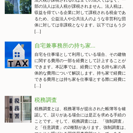
法人税が課税されるのは全ての法人ではなく、一
部の法人は法人税が課税されません。法人税は、
収益を得ている企業に対して課税される税金であ
るため、公益法人や公共法人のような非営利な団
体に対しては非課税となります。以下ではもう少
[…]
自宅兼事務所の持ち家...
自宅を仕事場として利用している場合、その建物
に関する費用の一部を経費として計上することが
できます。本記事では、経費にできる持ち家の具
体的な費用について解説します。持ち家で経費に
できる費用とは持ち家を仕事場とする際に経費に
[…]
税務調査
税務調査とは、税務署等が提出された帳簿等を確
認して、誤りがある場合には是正を求める手続の
ことです。そして、税務調査には、「強制調査」
と「任意調査」の2種類があります。強制調査は、