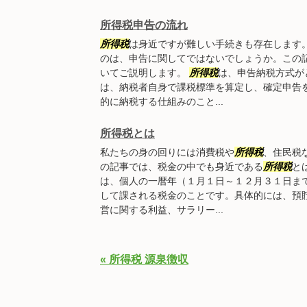
所得税申告の流れ
所得税
は身近ですが難しい手続きも存在します
のは、申告に関してではないでしょうか。この
いてご説明します。
所得税
は、申告納税方式が
は、納税者自身で課税標準を算定し、確定申告
的に納税する仕組みのこと...
所得税とは
私たちの身の回りには消費税や
所得税
、住民税
の記事では、税金の中でも身近である
所得税
と
は、個人の一暦年（１月１日～１２月３１日ま
して課される税金のことです。具体的には、預
営に関する利益、サラリー...
« 所得税 源泉徴収