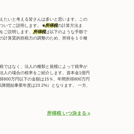
えたいと考える皆さんは多いと思います。この
ついてご説明します。 ■
所得税
の計算方法ま
をご説明します。
所得税
は以下のような手順で
の計算質的担税力の調整のため、所得を１０種
税ではなく、法人の種類と規模によって税率が
法人の場合の税率をご紹介します。資本金1億円
800万円以下の金額は15％、年間所得800万円
月以降開始事業年度は23.2%）となります。 一方、
所得税 いつ決まる »