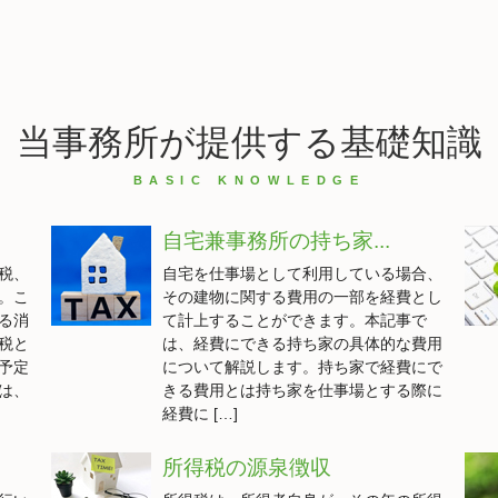
当事務所が提供する基礎知識
自宅兼事務所の持ち家...
税、
自宅を仕事場として利用している場合、
。こ
その建物に関する費用の一部を経費とし
る消
て計上することができます。本記事で
税と
は、経費にできる持ち家の具体的な費用
予定
について解説します。持ち家で経費にで
は、
きる費用とは持ち家を仕事場とする際に
経費に […]
所得税の源泉徴収