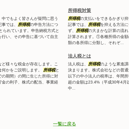
所得税対策
。中でもよく皆さんが疑問に思う
所得税
の支払いをできるかぎり抑
記事では、
所得税
の申告方法につ
記事では、
所得税
を抑える方法に
とられています。申告納税方式と
ず、
所得税
の大まかな計算の流れ
を行い、その申告に基づいて自主
計算されます。①各種所得の金額
類の各所得に分類し、それぞ...
法人税とは
など様々な税金が存在します。こ
法人税は、
所得税
のような累進課
は何かをご説明します。
所得税
と
決まります。株式会社などの普通
での期間）の間に生じた所得に対
以下の中小法人の税率は、年間所得
貯金の利子、株式の配当、事業経
超の金額は23.4%（平成30年4
中...
一覧に戻る