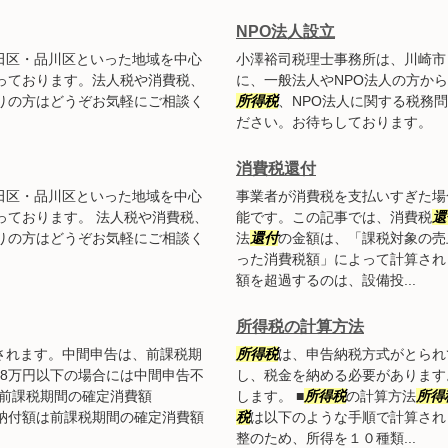
NPO法人設立
田区・品川区といった地域を中心
小澤裕司税理士事務所は、川崎市
っております。法人税や消費税、
に、一般法人やNPO法人の方か
りの方はどうぞお気軽にご相談く
所得税
、NPO法人に関する税務
ださい。お待ちしております。
消費税還付
田区・品川区といった地域を中心
事業者が消費税を支払いすぎた場
っております。 法人税や消費税、
能です。この記事では、消費税
還
りの方はどうぞお気軽にご相談く
法
還付
の金額は、「課税対象の売
った消費税額」によって計算され
額を超過するのは、設備投...
所得税の計算方法
されます。中間申告は、前課税期
所得税
は、申告納税方式がとられ
8万円以下の場合には中間申告不
し、税金を納める必要があります
は前課税期間の確定消費額
します。 ■
所得税
の計算方法
所得
回（納付額は前課税期間の確定消費額
税
は以下のような手順で計算され
整のため、所得を１０種類...