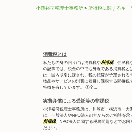
小澤裕司税理士事務所
>
所得税に関するキー
消費税とは
私たちの身の回りには消費税や
所得税
、住民税
の記事では、税金の中でも身近である消費税と
は、国内取引に課され、税の転嫁が予定される
物品やサービスの消費に着目し課税する間接税
特徴を有しています。 ①全...
実費弁償による受託等の非課税
小澤裕司税理士事務所は、川崎市・横浜市・大
に、一般法人やNPO法人の方からのご相談を承
所得税
、NPO法人に関する税務問題などでお困
ださい。