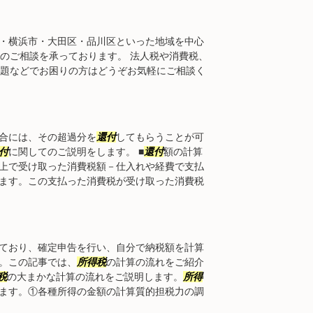
・横浜市・大田区・品川区といった地域を中心
らのご相談を承っております。 法人税や消費税、
問題などでお困りの方はどうぞお気軽にご相談く
合には、その超過分を
還付
してもらうことが可
付
に関してのご説明をします。 ■
還付
額の計算
上で受け取った消費税額－仕入れや経費で支払
ます。この支払った消費税が受け取った消費税
ており、確定申告を行い、自分で納税額を計算
。この記事では、
所得税
の計算の流れをご紹介
税
の大まかな計算の流れをご説明します。
所得
ます。①各種所得の金額の計算質的担税力の調