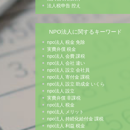
法人税申告 控え
NPO法人に関するキーワード
npo法人 税金 免除
実費弁償 税金
npo法人 会費 課税
npo法人 会社 違い
npo法人 設立 会社員
npo法人 寄付金 課税
npo法人 設立 助成金 いくら
npo法人 設立
実費弁償 非課税
npo法人 税金
npo法人 メリット
npo法人 持続化給付金 課税
npo法人 利益 税金