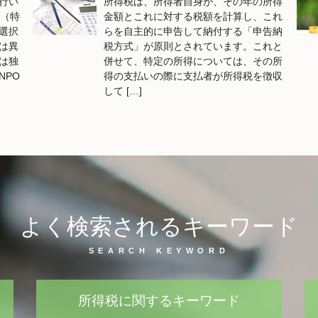
行い
所得税は、所得者自身が、その年の所得
人（特
金額とこれに対する税額を計算し、これ
選択
らを自主的に申告して納付する「申告納
は異
税方式」が原則とされています。これと
は独
併せて、特定の所得については、その所
NPO
得の支払いの際に支払者が所得税を徴収
して […]
よく検索されるキーワード
所得税に関するキーワード