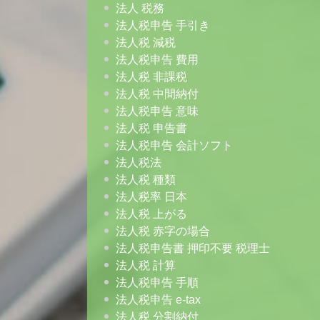
法人 税務
法人税申告 手引き
法人税 減税
法人税申告 費用
法人税 非課税
法人税 中間納付
法人税申告 意味
法人税 申告書
法人税申告 会計ソフト
法人税法
法人税 種類
法人税率 日本
法人税 上がる
法人税 赤字の場合
法人税申告書 押印不要 税理士
法人税 計算
法人税申告 手順
法人税申告 e-tax
法人税 分割納付