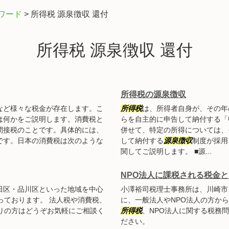
ワード
>
所得税 源泉徴収 還付
所得税 源泉徴収 還付
所得税の源泉徴収
など様々な税金が存在します。こ
所得税
は、所得者自身が、その年
は何かをご説明します。消費税と
らを自主的に申告して納付する「
間接税のことです。具体的には、
併せて、特定の所得については、
です。日本の消費税は次のような
して納付する
源泉徴収
制度が採用
関してご説明します。 ■源...
NPO法人に課税される税金と
田区・品川区といった地域を中心
小澤裕司税理士事務所は、川崎市
っております。 法人税や消費税、
に、一般法人やNPO法人の方か
りの方はどうぞお気軽にご相談く
所得税
、NPO法人に関する税務
ださい。