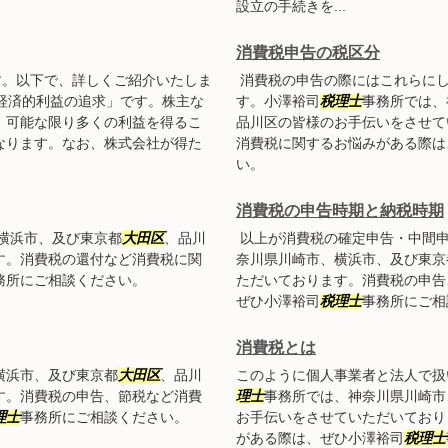
設立の手続きを...
消費税申告の税区分
す。以下で、詳しくご紹介いたしま
消費税の申告の際にはこれらにし
「経済的利益の追求」です。株主な
す。小澤裕司
税理士
事務所では、
、可能な限り多くの利益を得るこ
品川区の皆様のお手伝いをさせて
なります。なお、株式会社が得た
消費税に関するお悩みがある際は
い。
消費税の申告時期と納税時期
横浜市、及び東京都
大田区
、品川
以上が消費税の確定申告・中間申
す。消費税の還付など消費税に関
奈川県川崎市、横浜市、及び東京
務所にご相談ください。
ただいております。消費税の申告
ぜひ小澤裕司
税理士
事務所にご相
消費税とは
横浜市、及び東京都
大田区
、品川
このように個人事業者と法人で扱
す。消費税の申告、節税など消費
理士
事務所では、神奈川県川崎市
理士
事務所にご相談ください。
お手伝いをさせていただいており
がある際は、ぜひ小澤裕司
税理士