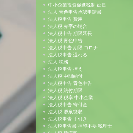
中小企業投資促進税制 延長
法人 青色申告承認申請書
法人税申告 費用
法人税 赤字の場合
法人税申告 期限延長
法人税 青色申告
法人税申告 期限 コロナ
法人税申告 遅れる
法人 税務
法人税申告 控え
法人税 中間納付
法人税申告 青色申告
法人税 納付期限
法人税 税率 中小企業
法人税申告 寄付金
法人税 源泉徴収
法人税申告 手引き
法人税申告書 押印不要 税理士