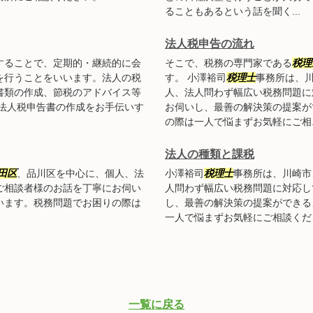
ることもあるという話を聞く...
法人税申告の流れ
することで、定期的・継続的に会
そこで、税務の専門家である
税理
を行うことをいいます。法人の税
す。 小澤裕司
税理士
事務所は、
書類の作成、節税のアドバイス等
人、法人問わず幅広い税務問題に
や法人税申告書の作成をお手伝いす
お伺いし、最善の解決策の提案が
の際は一人で悩まずお気軽にご相..
法人の種類と課税
田区
、品川区を中心に、個人、法
小澤裕司
税理士
事務所は、川崎市
ご相談者様のお話を丁寧にお伺い
人問わず幅広い税務問題に対応し
います。税務問題でお困りの際は
し、最善の解決策の提案ができる
一人で悩まずお気軽にご相談くだ
一覧に戻る