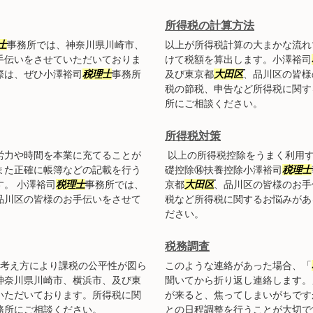
所得税の計算方法
士
事務所では、神奈川県川崎市、
以上が所得税計算の大まかな流れ
手伝いをさせていただいておりま
けて税額を算出します。小澤裕司
際は、ぜひ小澤裕司
税理士
事務所
及び東京都
大田区
、品川区の皆様
税の節税、申告など所得税に関す
所にご相談ください。
所得税対策
労力や時間を本業に充てることが
以上の所得税控除をうまく利用す
また正確に帳簿などの記載を行う
礎控除⑭扶養控除小澤裕司
税理士
。 小澤裕司
税理士
事務所では、
京都
大田区
、品川区の皆様のお手
品川区の皆様のお手伝いをさせて
税など所得税に関するお悩みがあ
ださい。
税務調査
な考え方により課税の公平性が図ら
このような連絡があった場合、「
神奈川県川崎市、横浜市、及び東
聞いてから折り返し連絡します。
いただいております。所得税に関
が来ると、焦ってしまいがちです
務所にご相談ください。
との日程調整を行うことが大切で