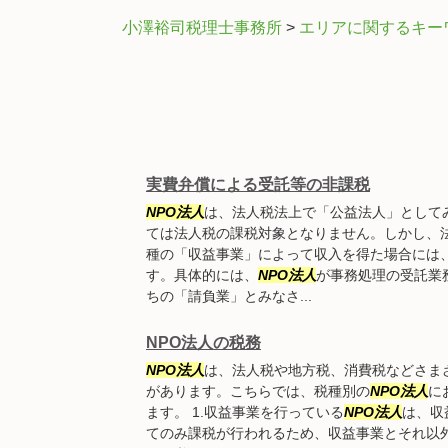
小澤裕司税理士事務所
>
エリアに関するキー
実費弁償による受託等の非課税
NPO法人
は、法人税法上で「公益法人」として
ては法人税の課税対象となりません。しかし、法
種の「収益事業」によって収入を得た場合には
す。具体的には、
NPO法人
が事務処理の受託業
ちの「請負業」とみなさ...
NPO法人の税務
NPO法人
は、法人税や地方税、消費税などさま
があります。こちらでは、税種別の
NPO法人
に
ます。 1.収益事業を行っている
NPO法人
は、収
てのみ課税が行われるため、収益事業とそれ以