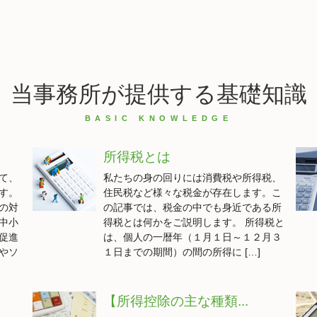
当事務所が提供する基礎知識
所得税とは
て、
私たちの身の回りには消費税や所得税、
す。
住民税など様々な税金が存在します。こ
の対
の記事では、税金の中でも身近である所
中小
得税とは何かをご説明します。 所得税と
促進
は、個人の一暦年（１月１日～１２月３
やソ
１日までの期間）の間の所得に […]
【所得控除の主な種類...