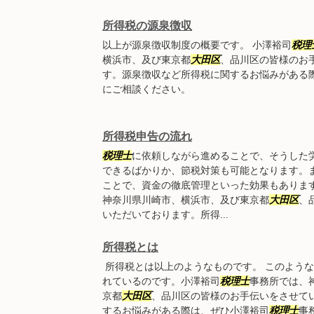
所得税の源泉徴収
以上が源泉徴収制度の概要です。 小澤裕司
税理
横浜市、及び東京都
大田区
、品川区の皆様のお
す。源泉徴収など所得税に関するお悩みがある
にご相談ください。
所得税申告の流れ
税理士
に依頼しながら進めることで、そうした
できるばかりか、節税対策も可能となります。
ことで、資金の徹底管理といった効果もあります
神奈川県川崎市、横浜市、及び東京都
大田区
、
いただいております。所得...
所得税とは
所得税とは以上のようなものです。 このよう
れているのです。小澤裕司
税理士
事務所では、
京都
大田区
、品川区の皆様のお手伝いをさせて
するお悩みがある際は、ぜひ小澤裕司
税理士
事