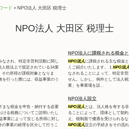
ワード
>
NPO法人 大田区 税理士
NPO法人 大田区 税理士
NPO法人に課税される税金と
みなされ、特定非営利活動に関し
NPO法人
に課税される主な税金と
人税法上で規定されている34業
くご紹介いたします。 1.
NPO法
、その所得が課税対象となりま
なされることによって、特定非営
務を行った際には、収益事業のう
せん。しかし、例外として法人税
業」を事業場を設...
NPO法人設立
ざまな税金を申告・納付する必要
NPO法人
とは、法人格を有する非
おける税務についてご説明いたし
ることによって、団体として契約
益事業によって生じる所得に対し
え、税制面で優遇を受けられるな
外の事業の経理を区分して行うこ
NPO法人
設立の手続きをその流れ