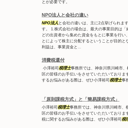
とが必要です。
NPO法人と会社の違い
NPO法人
と会社の違いは、主に2点挙げられま
す。 1.株式会社の場合は、最大の事業目的は
どの出資者から集めた資金をもとに事業を行い
とによって株主に分配するということが目的と
利益は、事業資金と...
消費税還付
小澤裕司
税理士
事務所では、神奈川県川崎市、
区の皆様のお手伝いをさせていただいておりま
するお悩みがある際は、ぜひ小澤裕司
税理士
事
「原則課税方式」と「簡易課税方式」
小澤裕司
税理士
事務所では、神奈川県川崎市、
区の皆様のお手伝いをさせていただいておりま
税に関するお悩みがある際は、ぜひ小澤裕司
税