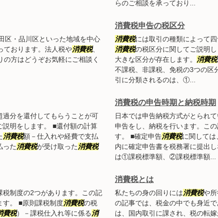
らのご相談を承っており...
消費税申告の税区分
田区・品川区といった地域を中心
消費税
には取引の種類によって四
っております。法人税や
消費税
、
消費税
の税区分に関してご説明しま
りの方はどうぞお気軽にご相談く
大きな区分が存在します。
消費税
不課税、非課税、免税の3つの区
引に分類されるのは、①...
消費税の申告時期と納税時期
超過分を還付してもらうことが可
日本では申告納税方式がとられて
ご説明をします。 ■還付額の計算
申告をし、納税を行います。この
た
消費税
額－仕入れや経費で支払
す。 ■確定申告
消費税
に関しては
払った
消費税
が受け取った
消費税
内に確定申告書を税務署に提出し
は①課税標準額、②課税標準額...
消費税とは
課税制度の2つがあります。この記
私たちの身の回りには
消費税
や所
す。 ■原則課税制度
消費税
の税
の記事では、税金の中でも身近で
消費税
）－課税仕入れ等に係る
消
は、国内取引に課され、税の転嫁