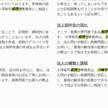
いただいております。所得税の節
が来ると、焦ってしまいがちです
小澤裕司
税理士
事務所にご相談く
との日程調整を行うことが大切で
ることもあるという話を聞く...
法人税申告の流れ
することで、定期的・継続的に会
そこで、税務の専門家である
税理
を行うことをいいます。法人の税
す。 小澤裕司
税理士
事務所は、
書類の作成、節税のアドバイス等
人、法人問わず幅広い税務問題に
や法人税申告書の作成をお手伝いす
お伺いし、最善の解決策の提案が
の際は一人で悩まずお気軽にご相..
法人の種類と課税
田区、品川区を中心に、個人、法
小澤裕司
税理士
事務所は、
川崎市
ご相談者様のお話を丁寧にお伺い
人問わず幅広い税務問題に対応し
います。税務問題でお困りの際は
し、最善の解決策の提案ができる
一人で悩まずお気軽にご相談くだ