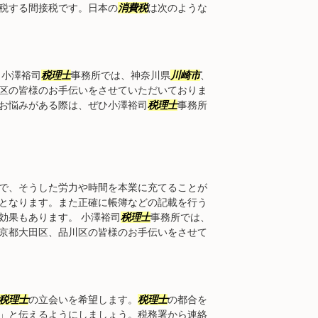
税する間接税です。日本の
消費税
は次のような
 小澤裕司
税理士
事務所では、神奈川県
川崎市
、
区の皆様のお手伝いをさせていただいておりま
お悩みがある際は、ぜひ小澤裕司
税理士
事務所
で、そうした労力や時間を本業に充てることが
となります。また正確に帳簿などの記載を行う
効果もあります。 小澤裕司
税理士
事務所では、
京都大田区、品川区の皆様のお手伝いをさせて
税理士
の立会いを希望します。
税理士
の都合を
」と伝えるようにしましょう。税務署から連絡