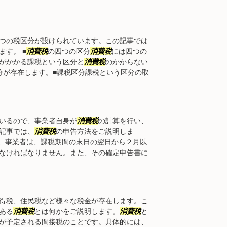
つの税区分が設けられています。この記事では
す。 ■
消費税
の四つの区分
消費税
には四つの
がかかる課税という区分と
消費税
のかからない
分が存在します。■課税区分課税という区分の取
いるので、事業者自身が
消費税
の計算を行い、
記事では、
消費税
の申告方法をご説明しま
、事業者は、課税期間の末日の翌日から２月以
なければなりません。また、その確定申告書に
得税、住民税など様々な税金が存在します。こ
ある
消費税
とは何かをご説明します。
消費税
と
が予定される間接税のことです。具体的には、