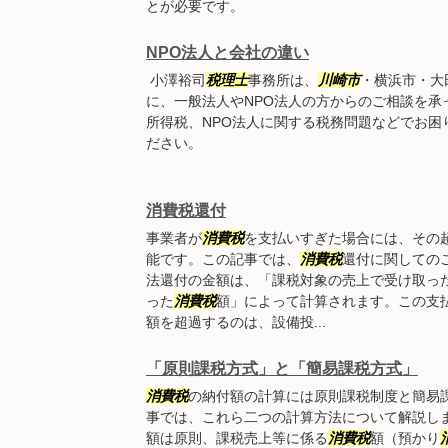
とが必要です。
NPO法人と会社の違い
小澤裕司
税理士
事務所は、
川崎市
・横浜市・大
に、一般法人やNPO法人の方からのご相談を承
所得税、NPO法人に関する税務問題などでお困
ださい。
消費税還付
事業者が
消費税
を支払いすぎた場合には、その
能です。この記事では、
消費税
還付に関しての
法還付の金額は、「課税対象の売上で受け取っ
った
消費税
額」によって計算されます。この支
額を超過するのは、設備投...
「原則課税方式」と「簡易課税方式」
消費税
の納付額の計算には原則課税制度と簡易
事では、これら二つの計算方法について解説しま
額は原則、課税売上等に係る
消費税
額（預かり