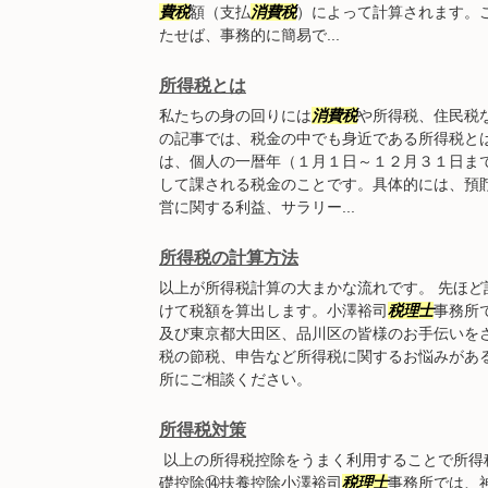
費税
額（支払
消費税
）によって計算されます。
たせば、事務的に簡易で...
所得税とは
私たちの身の回りには
消費税
や所得税、住民税
の記事では、税金の中でも身近である所得税と
は、個人の一暦年（１月１日～１２月３１日ま
して課される税金のことです。具体的には、預
営に関する利益、サラリー...
所得税の計算方法
以上が所得税計算の大まかな流れです。 先ほ
けて税額を算出します。小澤裕司
税理士
事務所
及び東京都大田区、品川区の皆様のお手伝いを
税の節税、申告など所得税に関するお悩みがあ
所にご相談ください。
所得税対策
以上の所得税控除をうまく利用することで所得
礎控除⑭扶養控除小澤裕司
税理士
事務所では、