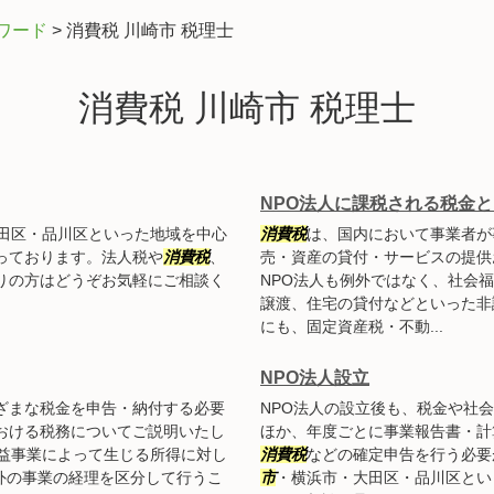
ワード
>
消費税 川崎市 税理士
消費税 川崎市 税理士
NPO法人に課税される税金と
田区・品川区といった地域を中心
消費税
は、国内において事業者が
っております。法人税や
消費税
、
売・資産の貸付・サービスの提供
りの方はどうぞお気軽にご相談く
NPO法人も例外ではなく、社会
譲渡、住宅の貸付などといった非
にも、固定資産税・不動...
NPO法人設立
ざまな税金を申告・納付する必要
NPO法人の設立後も、税金や社
おける税務についてご説明いたし
ほか、年度ごとに事業報告書・計
収益事業によって生じる所得に対し
消費税
などの確定申告を行う必要
外の事業の経理を区分して行うこ
市
・横浜市・大田区・品川区とい