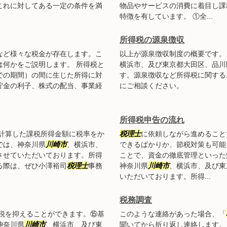
これに対してある一定の条件を満
物品やサービスの消費に着目し課
特徴を有しています。 ①全...
所得税の源泉徴収
など様々な税金が存在します。こ
以上が源泉徴収制度の概要です。
は何かをご説明します。 所得税と
横浜市、及び東京都大田区、品川
での期間）の間に生じた所得に対
す。源泉徴収など所得税に関する
貯金の利子、株式の配当、事業経
にご相談ください。
所得税申告の流れ
ど計算した課税所得金額に税率をか
税理士
に依頼しながら進めること
では、神奈川県
川崎市
、横浜市、
できるばかりか、節税対策も可能
させていただいております。所得
ことで、資金の徹底管理といった
る際は、ぜひ小澤裕司
税理士
事務
神奈川県
川崎市
、横浜市、及び東
いただいております。所得...
税務調査
税を抑えることができます。⑮基
このような連絡があった場合、「
神奈川県
川崎市
、横浜市、及び東
聞いてから折り返し連絡します。