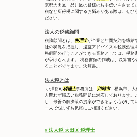
京都大田区、品川区の皆様のお手伝いをさせて
税など所得税に関するお悩みがある際は、ぜひ
ださい。
法人の税務顧問
税務顧問とは、
税理士
が企業と年間契約を締結
社の状況を把握し、適宜アドバイスや税務処理
務顧問の行うことができる業務としては、税務
が挙げられます。 税務書類の作成は、決算書
ることができます。決算書...
法人税とは
小澤裕司
税理士
事務所は、
川崎市
、横浜市、大
人問わず幅広い税務問題に対応しております。
し、最善の解決策の提案ができるよう心がけて
一人で悩まずお気軽にご相談ください。
« 法人税 大田区 税理士