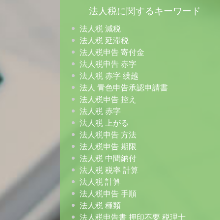
法人税に関するキーワード
法人税 減税
法人税 延滞税
法人税申告 寄付金
法人税申告 赤字
法人税 赤字 繰越
法人 青色申告承認申請書
法人税申告 控え
法人税 赤字
法人税 上がる
法人税申告 方法
法人税申告 期限
法人税 中間納付
法人税 税率 計算
法人税 計算
法人税申告 手順
法人税 種類
法人税申告書 押印不要 税理士