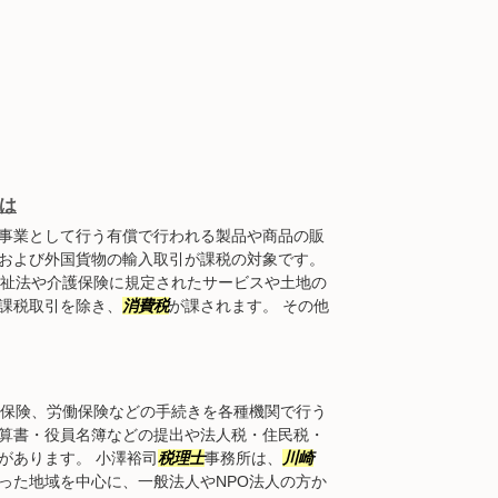
は
事業として行う有償で行われる製品や商品の販
および外国貨物の輸入取引が課税の対象です。
福祉法や介護保険に規定されたサービスや土地の
課税取引を除き、
消費税
が課されます。 その他
会保険、労働保険などの手続きを各種機関で行う
算書・役員名簿などの提出や法人税・住民税・
があります。 小澤裕司
税理士
事務所は、
川崎
った地域を中心に、一般法人やNPO法人の方か