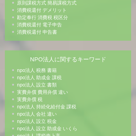
原則課税方式 簡易課税方式
消費税還付 デメリット
勘定奉行 消費税 税区分
消費税還付 電子申告
消費税還付 申告書
NPO法人に関するキーワード
npo法人 税務 書籍
npo法人 助成金 課税
npo法人 設立 書類
実費弁償 費用弁償 違い
実費弁償 税
npo法人 持続化給付金 課税
npo法人 会社 違い
npo法人 設立 税金
npo法人 設立 助成金 いくら
npo法人 課税売上高