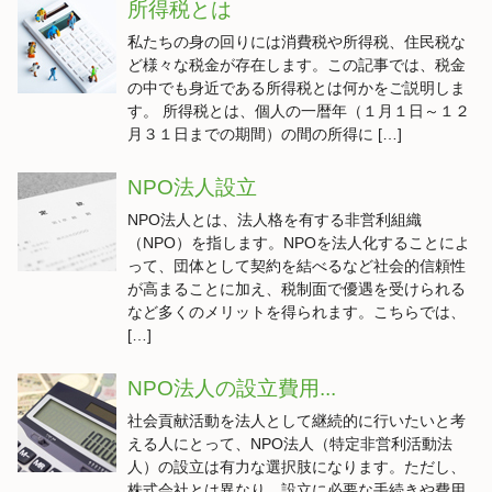
所得税とは
私たちの身の回りには消費税や所得税、住民税な
ど様々な税金が存在します。この記事では、税金
の中でも身近である所得税とは何かをご説明しま
す。 所得税とは、個人の一暦年（１月１日～１２
月３１日までの期間）の間の所得に […]
NPO法人設立
NPO法人とは、法人格を有する非営利組織
（NPO）を指します。NPOを法人化することによ
って、団体として契約を結べるなど社会的信頼性
が高まることに加え、税制面で優遇を受けられる
など多くのメリットを得られます。こちらでは、
[…]
NPO法人の設立費用...
社会貢献活動を法人として継続的に行いたいと考
える人にとって、NPO法人（特定非営利活動法
人）の設立は有力な選択肢になります。ただし、
株式会社とは異なり、設立に必要な手続きや費用