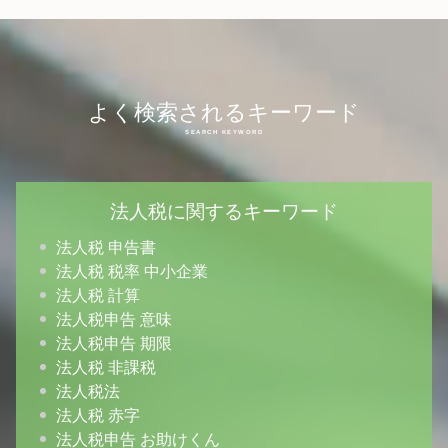
よく検索されるキーワード
法人税に関するキーワード
法人税 申告書
法人税 税率 中小企業
法人税 計算
法人税申告 意味
法人税申告 期限
法人税 非課税
法人税法
法人税 赤字
法人税申告 お助けくん