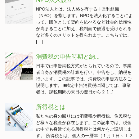
NPO法人とは、法人格を有する非営利組織
（NPO）を指します。NPOを法人化することによ
って、団体として契約を結べるなど社会的信頼性
が高まることに加え、税制面で優遇を受けられる
など多くのメリットを得られます。こちらでは、
[…]
消費税の申告時期と納...
日本では申告納税方式がとられているので、事業
者自身が消費税の計算を行い、申告をし、納税を
行います。この記事では、消費税の申告方法をご
説明します。 ■確定申告消費税に関しては、事業
者は、課税期間の末日の翌日から２ […]
所得税とは
私たちの身の回りには消費税や所得税、住民税な
ど様々な税金が存在します。この記事では、税金
の中でも身近である所得税とは何かをご説明しま
す。 所得税とは、個人の一暦年（１月１日～１２