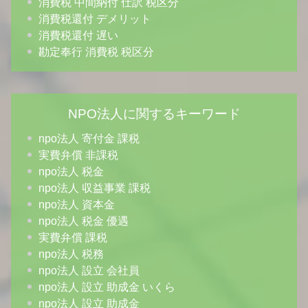
消費税 中間納付 仕訳 税区分
消費税還付 デメリット
消費税還付 遅い
勘定奉行 消費税 税区分
NPO法人に関するキーワード
npo法人 寄付金 課税
実費弁償 非課税
npo法人 税金
npo法人 収益事業 課税
npo法人 資本金
npo法人 税金 優遇
実費弁償 課税
npo法人 税務
npo法人 設立 会社員
npo法人 設立 助成金 いくら
npo法人 設立 助成金