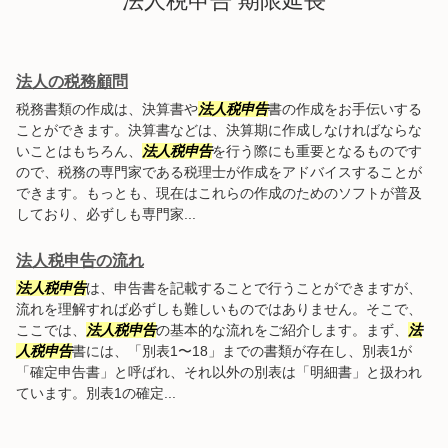
法人税申告 期限延長
法人の税務顧問
税務書類の作成は、決算書や
法人税申告
書の作成をお手伝いする
ことができます。決算書などは、決算期に作成しなければならな
いことはもちろん、
法人税申告
を行う際にも重要となるものです
ので、税務の専門家である税理士が作成をアドバイスすることが
できます。もっとも、現在はこれらの作成のためのソフトが普及
しており、必ずしも専門家...
法人税申告の流れ
法人税申告
は、申告書を記載することで行うことができますが、
流れを理解すれば必ずしも難しいものではありません。そこで、
ここでは、
法人税申告
の基本的な流れをご紹介します。まず、
法
人税申告
書には、「別表1〜18」までの書類が存在し、別表1が
「確定申告書」と呼ばれ、それ以外の別表は「明細書」と扱われ
ています。別表1の確定...